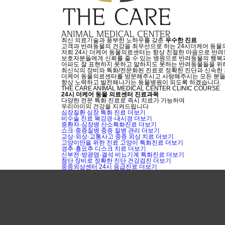
최신 의료기술과 풍부한 노하우를 갖춘
우수한 진료
고객과 반려동물의 건강을 최우선으로 하는 24시더케어 동물
저희 24시 더케어 동물의료센터는 항상 친절한 마음으로 반려
보호자분들에게 신뢰를 줄 수 있는 병원으로 반려동물의 행복과
아파도 잘 표현하지 못하고 말하지도 못하는 반려동물들을 위
최신식의 장비와 특화/전문화된 진료로 정확한 진단과 신속한
더케어 동물의료센터를 방문해주시고 사랑해주시는 모든 분들께
항상 노력하고 발전해나가는 동물병원이 되도록 하겠습니다.
THE CARE ANIMAL MEDICAL CENTER CLINIC COURSE
24시 더케어 동물 의료센터 진료과목
다양한 전문 특화 진료로 즉시 치료가 가능하여
우리아이의 건강을 지켜드립니다
심장질환
심장 특화 진료
더보기
비수술 진료
복강경·내시경
더보기
중환자·심장병
산소특화진료
더보기
쇼크·중증질병
중증 질병 관리
더보기
교상·외상·교통사고
중증 외상 치료
더보기
고양이만을 위한 진료
고양이 특화진료
더보기
경추·흉요추
디스크 치료
더보기
신부전·방광염·결석
비뇨기계 특화진료
더보기
첨단 장비로 정확한 진단
건강검진
더보기
중증외상센터
24시 응급진료
더보기