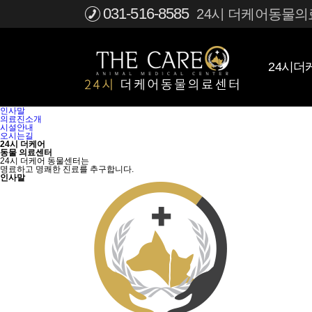
031-516-8585
24시 더케어동물의료
24시
인사말
의료진소개
시설안내
오시는길
24시 더케어
동물 의료센터
24시 더케어 동물센터는
명료하고 명쾌한 진료를 추구합니다.
인사말