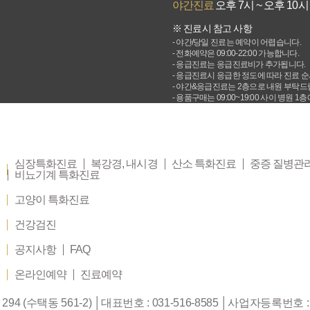
야간진료
오후 7시 ~ 오후 10시
※ 진료시 참고 사항
야간/당일 진료는 예약이 어렵습니다.
전화예약은 09:00-22:00 가능합니다.
응급진료는 응급진료비가 추가됩니다.
응급진료시 응급한 정도에 따라 진료 순
야간&응급진료는 2층으로 내원 부탁드
용품구매는 09:00~19:00 사이 병원 
심장특화진료
복강경, 내시경
산소 특화진료
중증 질병관
비뇨기계 특화진료
고양이 특화진료
건강검진
공지사항
FAQ
온라인예약
진료예약
4 (수택동 561-2)
│대표번호 :
031-516-8585
│사업자등록번호 : 3