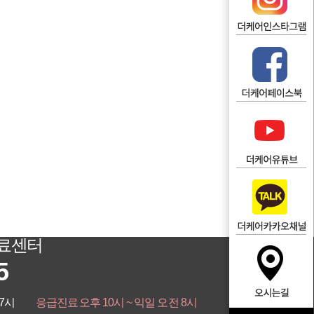
의료센터
5
 7시
응급진료
오후 10시 ~ 익일 오전 8시