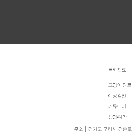
특화진료
고양이 진료
예방검진
커뮤니티
상담/예약
주소 │ 경기도 구리시 경춘로 29