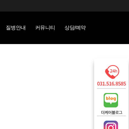
질병안내
커뮤니티
상담/예약